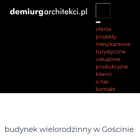
oferta
projekty
mieszkaniowe
turystyczne
usługowe
produkcyjne
klienci
o nas
kontakt
budynek wielorodzinny w Gościnie